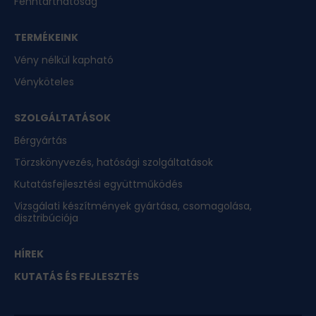
Fenntarthatóság
TERMÉKEINK
Vény nélkül kapható
Vényköteles
SZOLGÁLTATÁSOK
Bérgyártás
Törzskönyvezés, hatósági szolgáltatások
Kutatásfejlesztési együttműködés
Vizsgálati készítmények gyártása, csomagolása,
disztribúciója
HÍREK
KUTATÁS ÉS FEJLESZTÉS