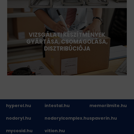
VIZSGÁLATI KÉSZÍTMÉNYEK
GYÁRTÁSA, CSOMAGOLÁSA,
DISZTRIBÚCIÓJA
hyperol.hu
intestal.hu
memorilmite.hu
nodoryl.hu
nodorylcomplex.hu
spaverin.hu
mycosid.hu
vition.hu