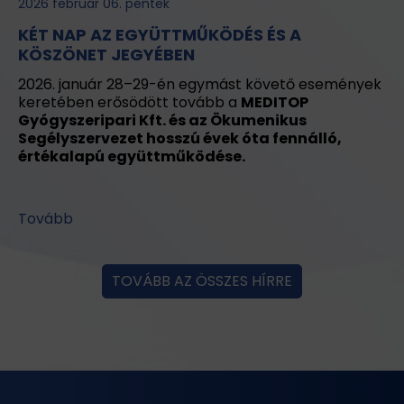
2026 február 06. péntek
KÉT NAP AZ EGYÜTTMŰKÖDÉS ÉS A
KÖSZÖNET JEGYÉBEN
2026. január 28–29-én egymást követő események
keretében erősödött tovább a
MEDITOP
Gyógyszeripari Kft. és az Ökumenikus
Segélyszervezet hosszú évek óta fennálló,
értékalapú együttműködése.
Tovább
TOVÁBB AZ ÖSSZES HÍRRE