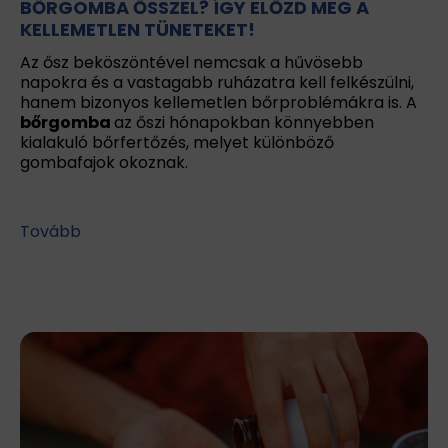
BŐRGOMBA ŐSSZEL? ÍGY ELŐZD MEG A
KELLEMETLEN TÜNETEKET!
Az ősz beköszöntével nemcsak a hűvösebb
napokra és a vastagabb ruházatra kell felkészülni,
hanem bizonyos kellemetlen bőrproblémákra is. A
bőrgomba
az őszi hónapokban könnyebben
kialakuló bőrfertőzés, melyet különböző
gombafajok okoznak.
Tovább