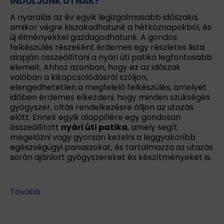
INDULJUNK ÚTNAK?
A nyaralás az év egyik legizgalmasabb időszaka,
amikor végre kiszakadhatunk a hétköznapokból, és
új élményekkel gazdagodhatunk. A gondos
felkészülés részeként érdemes egy részletes lista
alapján összeállítani a nyári úti patika legfontosabb
elemeit. Ahhoz azonban, hogy ez az időszak
valóban a kikapcsolódásról szóljon,
elengedhetetlen a megfelelő felkészülés, amelyet
időben érdemes elkezdeni, hogy minden szükséges
gyógyszer, oltás rendelkezésre álljon az utazás
előtt. Ennek egyik alappillére egy gondosan
összeállított
nyári úti patika
, amely segít
megelőzni vagy gyorsan kezelni a leggyakoribb
egészségügyi panaszokat, és tartalmazza az utazás
során ajánlott gyógyszereket és készítményeket is.
Tovább