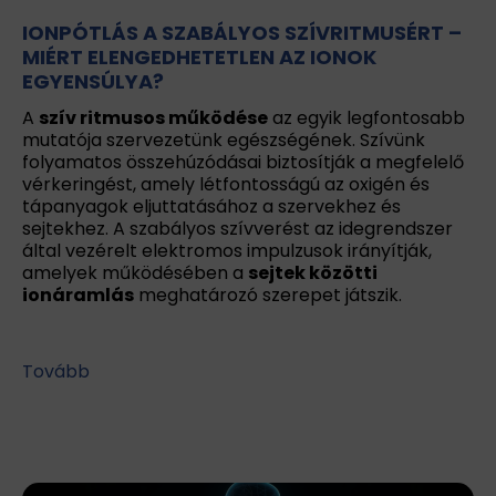
IONPÓTLÁS A SZABÁLYOS SZÍVRITMUSÉRT –
MIÉRT ELENGEDHETETLEN AZ IONOK
EGYENSÚLYA?
A
szív ritmusos működése
az egyik legfontosabb
mutatója szervezetünk egészségének. Szívünk
folyamatos összehúzódásai biztosítják a megfelelő
vérkeringést, amely létfontosságú az oxigén és
tápanyagok eljuttatásához a szervekhez és
sejtekhez. A szabályos szívverést az idegrendszer
által vezérelt elektromos impulzusok irányítják,
amelyek működésében a
sejtek közötti
ionáramlás
meghatározó szerepet játszik.
Tovább