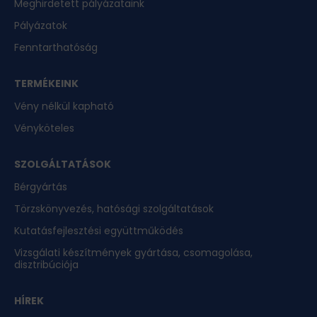
Meghirdetett pályázataink
Pályázatok
Fenntarthatóság
TERMÉKEINK
Vény nélkül kapható
Vényköteles
SZOLGÁLTATÁSOK
Bérgyártás
Törzskönyvezés, hatósági szolgáltatások
Kutatásfejlesztési együttműködés
Vizsgálati készítmények gyártása, csomagolása,
disztribúciója
HÍREK