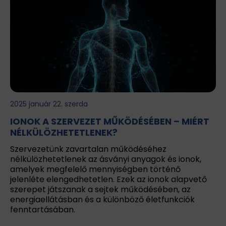
2025 január 22. szerda
IONOK A SZERVEZET MŰKÖDÉSÉBEN – MIÉRT
NÉLKÜLÖZHETETLENEK?
Szervezetünk zavartalan működéséhez
nélkülözhetetlenek az ásványi anyagok és ionok,
amelyek megfelelő mennyiségben történő
jelenléte elengedhetetlen. Ezek az ionok alapvető
szerepet játszanak a sejtek működésében, az
energiaellátásban és a különböző életfunkciók
fenntartásában.