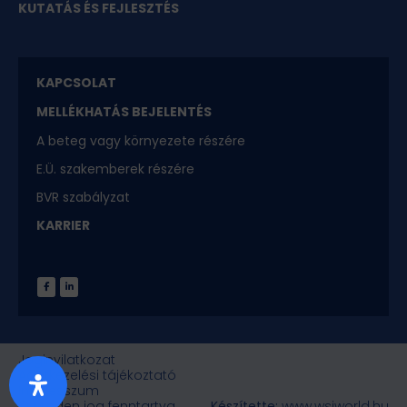
KUTATÁS ÉS FEJLESZTÉS
KAPCSOLAT
MELLÉKHATÁS BEJELENTÉS
A beteg vagy környezete részére
E.Ü. szakemberek részére
BVR szabályzat
KARRIER
Joginyilatkozat
Adatkezelési tájékoztató
Impresszum
© Minden jog fenntartva
Készítette:
www.wsiworld.hu