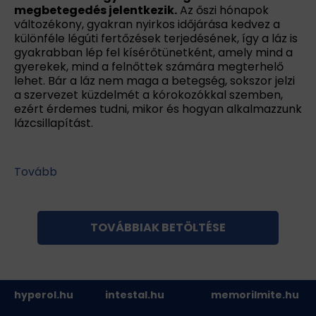
megbetegedés jelentkezik.
Az őszi hónapok
változékony, gyakran nyirkos időjárása kedvez a
különféle légúti fertőzések terjedésének, így a láz is
gyakrabban lép fel kísérőtünetként, amely mind a
gyerekek, mind a felnőttek számára megterhelő
lehet. Bár a láz nem maga a betegség, sokszor jelzi
a szervezet küzdelmét a kórokozókkal szemben,
ezért érdemes tudni, mikor és hogyan alkalmazzunk
lázcsillapítást.
Tovább
TOVÁBBIAK BETÖLTÉSE
hyperol.hu
intestal.hu
memorilmite.hu