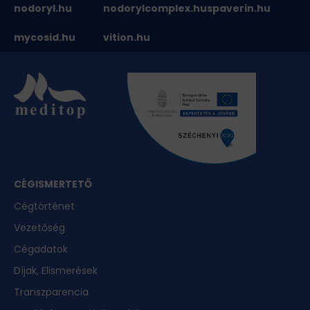
nodoryl.hu
nodorylcomplex.hu
spaverin.hu
mycosid.hu
vition.hu
CÉGISMERTETŐ
Cégtörténet
Vezetőség
Cégadatok
Díjak, Elismerések
Transzparencia