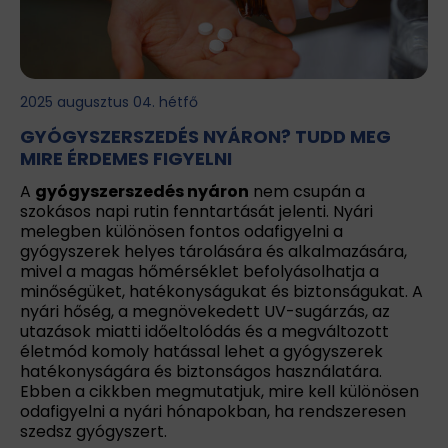
2025 augusztus 04. hétfő
GYÓGYSZERSZEDÉS NYÁRON? TUDD MEG
MIRE ÉRDEMES FIGYELNI
A
gyógyszerszedés nyáron
nem csupán a
szokásos napi rutin fenntartását jelenti. Nyári
melegben különösen fontos odafigyelni a
gyógyszerek helyes tárolására és alkalmazására,
mivel a magas hőmérséklet befolyásolhatja a
minőségüket, hatékonyságukat és biztonságukat. A
nyári hőség, a megnövekedett UV-sugárzás, az
utazások miatti időeltolódás és a megváltozott
életmód komoly hatással lehet a gyógyszerek
hatékonyságára és biztonságos használatára.
Ebben a cikkben megmutatjuk, mire kell különösen
odafigyelni a nyári hónapokban, ha rendszeresen
szedsz gyógyszert.