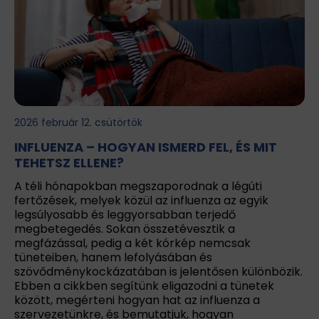
2026 február 12. csütörtök
INFLUENZA – HOGYAN ISMERD FEL, ÉS MIT
TEHETSZ ELLENE?
A téli hónapokban megszaporodnak a légúti
fertőzések, melyek közül az influenza az egyik
legsúlyosabb és leggyorsabban terjedő
megbetegedés. Sokan összetévesztik a
megfázással, pedig a két kórkép nemcsak
tüneteiben, hanem lefolyásában és
szövődménykockázatában is jelentősen különbözik.
Ebben a cikkben segítünk eligazodni a tünetek
között, megérteni hogyan hat az influenza a
szervezetünkre, és bemutatjuk, hogyan