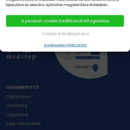
hyperol.hu
intestal.hu
memorilmite.hu
fejlesztése és releváns ajánlatok megjelenítése érdekében.
nodoryl.hu
nodorylcomplex.hu
spaverin.hu
A javasolt cookie beállítások elfogadása
mycosid.hu
vition.hu
Cookie-k kiválasztása
Adatkezelési tájékoztató
CÉGISMERTETŐ
Cégtörténet
Vezetőség
Cégadatok
Díjak, Elismerések