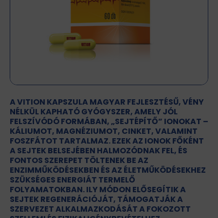
A VITION KAPSZULA MAGYAR FEJLESZTÉSŰ, VÉNY
NÉLKÜL KAPHATÓ GYÓGYSZER, AMELY JÓL
FELSZÍVÓDÓ FORMÁBAN, „SEJTÉPÍTŐ” IONOKAT –
KÁLIUMOT, MAGNÉZIUMOT, CINKET, VALAMINT
FOSZFÁTOT TARTALMAZ. EZEK AZ IONOK FŐKÉNT
A SEJTEK BELSEJÉBEN HALMOZÓDNAK FEL, ÉS
FONTOS SZEREPET TÖLTENEK BE AZ
ENZIMMŰKÖDÉSEKBEN ÉS AZ ÉLETMŰKÖDÉSEKHEZ
SZÜKSÉGES ENERGIÁT TERMELŐ
FOLYAMATOKBAN. ILY MÓDON ELŐSEGÍTIK A
SEJTEK REGENERÁCIÓJÁT, TÁMOGATJÁK A
SZERVEZET ALKALMAZKODÁSÁT A FOKOZOTT