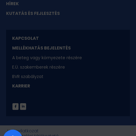
HÍREK
KUTATÁS ÉS FEJLESZTÉS
KAPCSOLAT
MELLÉKHATÁS BEJELENTÉS
A beteg vagy környezete részére
E.Ü. szakemberek részére
BVR szabályzat
KARRIER
Joginyilatkozat