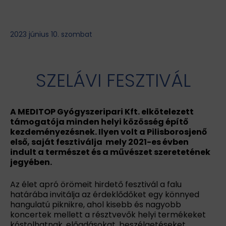
2023 június 10. szombat
SZELÁVI FESZTIVÁL
A MEDITOP Gyógyszeripari Kft. elkötelezett
támogatója minden helyi közösség építő
kezdeményezésnek. Ilyen volt a Pilisborosjenő
első, saját fesztiválja mely 2021-es évben
indult a természet és a művészet szeretetének
jegyében.
Az élet apró örömeit hirdető fesztivál a falu
határába invitálja az érdeklődőket egy könnyed
hangulatú piknikre, ahol kisebb és nagyobb
koncertek mellett a résztvevők helyi termékeket
kóstolhatnak, előadásokat, beszélgetéseket