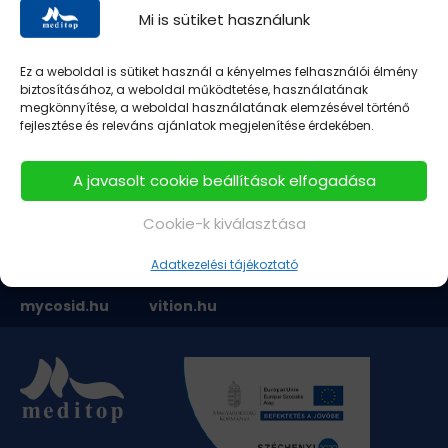
Mi is sütiket használunk
Ez a weboldal is sütiket használ a kényelmes felhasználói élmény
biztosításához, a weboldal működtetése, használatának
megkönnyítése, a weboldal használatának elemzésével történő
fejlesztése és releváns ajánlatok megjelenítése érdekében.
A javasolt cookie beállítások elfogadása
hyperol.hu
intestal.hu
memorilmite.hu
Cookie-k kiválasztása
nodoryl.hu
nodorylcomplex.hu
spaverin.hu
Adatkezelési tájékoztató
mycosid.hu
vition.hu