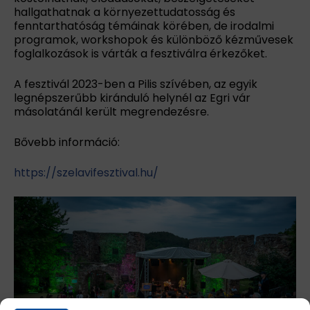
hallgathatnak a környezettudatosság és
fenntarthatóság témáinak körében, de irodalmi
programok, workshopok és különböző kézművesek
foglalkozások is várták a fesztiválra érkezőket.
A fesztivál 2023-ben a Pilis szívében, az egyik
legnépszerűbb kiránduló helynél az Egri vár
másolatánál került megrendezésre.
Bővebb információ:
https://szelavifesztival.hu/