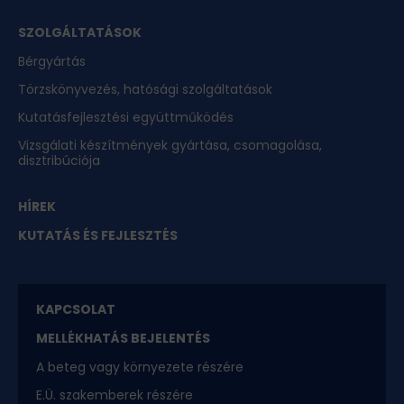
SZOLGÁLTATÁSOK
Bérgyártás
Törzskönyvezés, hatósági szolgáltatások
Kutatásfejlesztési együttműködés
Vizsgálati készítmények gyártása, csomagolása,
disztribúciója
HÍREK
KUTATÁS ÉS FEJLESZTÉS
KAPCSOLAT
MELLÉKHATÁS BEJELENTÉS
A beteg vagy környezete részére
E.Ü. szakemberek részére