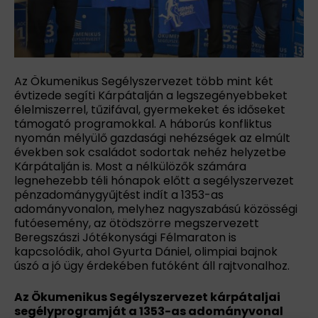
Az Ökumenikus Segélyszervezet több mint két
évtizede segíti Kárpátalján a legszegényebbeket
élelmiszerrel, tűzifával, gyermekeket és időseket
támogató programokkal. A háborús konfliktus
nyomán mélyülő gazdasági nehézségek az elmúlt
években sok családot sodortak nehéz helyzetbe
Kárpátalján is. Most a nélkülözők számára
legnehezebb téli hónapok előtt a segélyszervezet
pénzadománygyűjtést indít a 1353-as
adományvonalon, melyhez nagyszabású közösségi
futóesemény, az ötödszörre megszervezett
Beregszászi Jótékonysági Félmaraton is
kapcsolódik, ahol Gyurta Dániel, olimpiai bajnok
úszó a jó ügy érdekében futóként áll rajtvonalhoz.
Az Ökumenikus Segélyszervezet kárpátaljai
segélyprogramját a 1353-as adományvonal