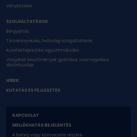
Vényköteles
SZOLGÁLTATÁSOK
Bérgyártás
Törzskönyvezés, hatósági szolgáltatások
Kutatásfejlesztési együttműködés
Vizsgálati készítmények gyártása, csomagolása,
disztribúciója
HÍREK
KUTATÁS ÉS FEJLESZTÉS
KAPCSOLAT
MELLÉKHATÁS BEJELENTÉS
A beteg vagy környezete részére