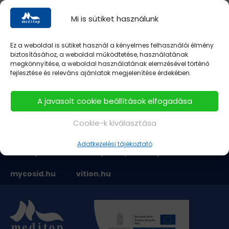
tárcsázásával hívásonként 250 forinttal,
illetve online adományozással
Mi is sütiket használunk
a
www.segelyszervezet.hu
oldalon, vagy az OTP
Banknál vezetett 11705008-20464565-ös
adományszámlára utalással lehet támogatni,
Ez a weboldal is sütiket használ a kényelmes felhasználói élmény
biztosításához, a weboldal működtetése, használatának
a közlemény rovatban „Kárpátalja”
megkönnyítése, a weboldal használatának elemzésével történő
megjelöléssel.
fejlesztése és releváns ajánlatok megjelenítése érdekében.
A javasolt cookie beállítások elfogadása
Cookie-k kiválasztása
hyperol.hu
intestal.hu
memorilmite.hu
Adatkezelési tájékoztató
nodoryl.hu
nodorylcomplex.hu
spaverin.hu
mycosid.hu
vition.hu