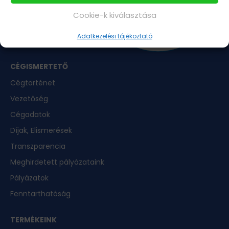
Cookie-k kiválasztása
Adatkezelési tájékoztató
CÉGISMERTETŐ
Cégtörténet
Vezetőség
Cégadatok
Díjak, Elismerések
Transzparencia
Meghirdetett pályázataink
Pályázatok
Fenntarthatóság
TERMÉKEINK