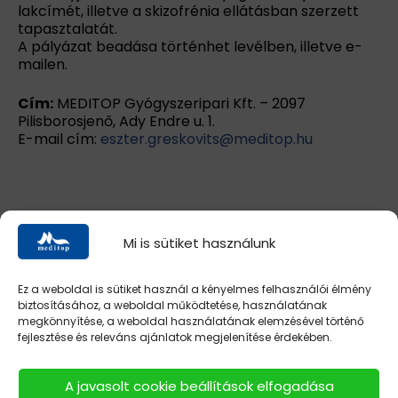
lakcímét, illetve a skizofrénia ellátásban szerzett
tapasztalatát.
A pályázat beadása történhet levélben, illetve e-
mailen.
Cím:
MEDITOP Gyógyszeripari Kft. – 2097
Pilisborosjenő, Ady Endre u. 1.
E-mail cím:
eszter.greskovits@meditop.hu
Mi is sütiket használunk
hyperol.hu
intestal.hu
memorilmite.hu
nodoryl.hu
nodorylcomplex.hu
spaverin.hu
Ez a weboldal is sütiket használ a kényelmes felhasználói élmény
biztosításához, a weboldal működtetése, használatának
megkönnyítése, a weboldal használatának elemzésével történő
mycosid.hu
vition.hu
fejlesztése és releváns ajánlatok megjelenítése érdekében.
A javasolt cookie beállítások elfogadása