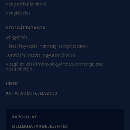
Vény nélkül kapható
Vényköteles
SZOLGÁLTATÁSOK
Bérgyártás
Törzskönyvezés, hatósági szolgáltatások
Kutatásfejlesztési együttműködés
Vizsgálati készítmények gyártása, csomagolása,
disztribúciója
HÍREK
KUTATÁS ÉS FEJLESZTÉS
KAPCSOLAT
MELLÉKHATÁS BEJELENTÉS