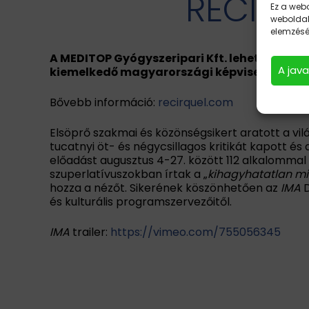
RECIRQ
Ez a webo
weboldal
elemzésév
A MEDITOP Gyógyszeripari Kft. lehetőségei
A jav
kiemelkedő magyarországi képviselője a Rec
Bővebb információ:
recirquel.com
Elsöprő szakmai és közönségsikert aratott a vi
tucatnyi öt- és négycsillagos kritikát kapott és
előadást augusztus 4-27. között 112 alkalommal m
szuperlatívuszokban írtak a „
kihagyhatatlan mis
hozza a nézőt. Sikerének köszönhetően az
IMA
D
és kulturális programszervezőitől.
IMA
trailer:
https://vimeo.com/755056345