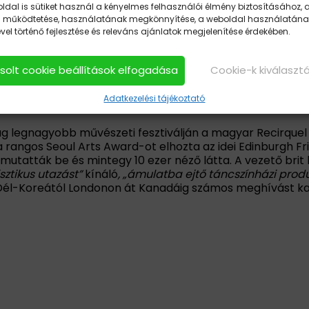
UEL TÁRSULAT TÁ
ldal is sütiket használ a kényelmes felhasználói élmény biztosításához, 
 működtetése, használatának megkönnyítése, a weboldal használatána
el történő fejlesztése és releváns ajánlatok megjelenítése érdekében.
hez képest igyekszik támogatni a előadóművészetek 
asolt cookie beállítások elfogadása
Cookie-k kiválaszt
irquel társulat
Adatkezelési tájékoztató
lág legnagyobb művészeti fesztiválján a magyar Recirquel
 a rangos Seoul Arts Award-ot elhozta az idei Edinburgh Fr
utatták be és mintegy 10 ezer néző látta. A vezető brit köz
ztikus utazást”
kínáló
, „ámulatba ejtő táncszínházi produ
él-Koreától Londonon át Kanadáig számos meghívást kap