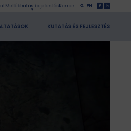
lat
Mellékhatás bejelentés
Karrier
EN
ÁLTATÁSOK
KUTATÁS ÉS FEJLESZTÉS