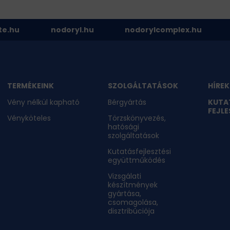
te.hu
nodoryl.hu
nodorylcomplex.hu
TERMÉKEINK
SZOLGÁLTATÁSOK
HÍREK
Vény nélkül kapható
Bérgyártás
KUTA
FEJLE
Vényköteles
Törzskönyvezés,
hatósági
szolgáltatások
Kutatásfejlesztési
együttműködés
Vizsgálati
készítmények
gyártása,
csomagolása,
disztribúciója