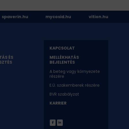
spaverin.hu
mycosid.hu
vition.hu
KAPCSOLAT
TÁS ÉS
MELLÉKHATÁS
SZTÉS
BEJELENTÉS
A beteg vagy környezete
részére
E.Ü. szakemberek részére
BVR szabályzat
KARRIER