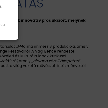
MOGATÁS
a
k
világának innovatív produkcióit, melynek
ása
 társulat
IMA
című immerzív produkciója, amely
inge Fesztiválról. A Vági Bence rendezte
életi és kulturális lapok kritikusai
kció”-ról
, amely
„nirvana közeli állapotba
”
ott a világ vezető művészeti intézményeitől