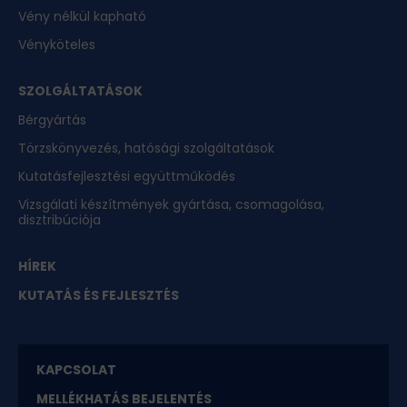
Vény nélkül kapható
Vényköteles
SZOLGÁLTATÁSOK
Bérgyártás
Törzskönyvezés, hatósági szolgáltatások
Kutatásfejlesztési együttműködés
Vizsgálati készítmények gyártása, csomagolása,
disztribúciója
HÍREK
KUTATÁS ÉS FEJLESZTÉS
KAPCSOLAT
MELLÉKHATÁS BEJELENTÉS