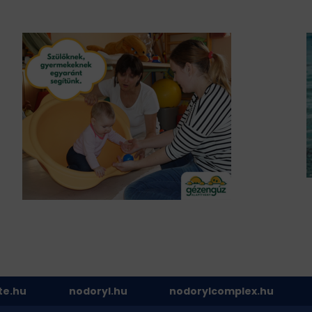
te.hu
nodoryl.hu
nodorylcomplex.hu