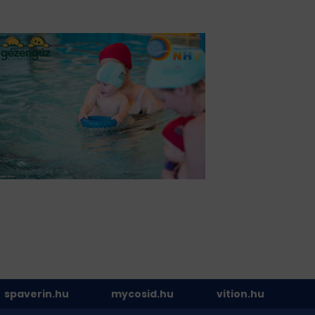
spaverin.hu
mycosid.hu
vition.hu