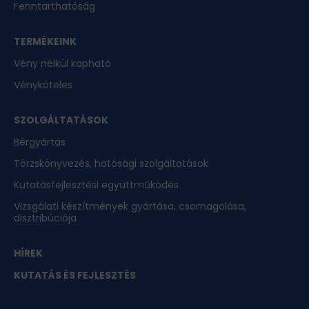
Fenntarthatóság
TERMÉKEINK
Vény nélkül kapható
Vényköteles
SZOLGÁLTATÁSOK
Bérgyártás
Törzskönyvezés, hatósági szolgáltatások
Kutatásfejlesztési együttműködés
Vizsgálati készítmények gyártása, csomagolása,
disztribúciója
HÍREK
KUTATÁS ÉS FEJLESZTÉS