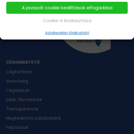
A javasolt cookie beállítások elfogadása
Cookie-k kiválasztása
Adatkezelési tájékoztató
CÉGISMERTETŐ
Cégtörténet
Vezetőség
Cégadatok
Díjak, Elismerések
Transzparencia
Meghirdetett pályázataink
Pályázatok