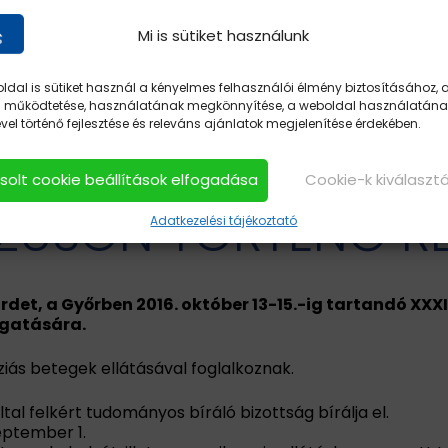
Mi is sütiket használunk
ldal is sütiket használ a kényelmes felhasználói élmény biztosításához, 
 működtetése, használatának megkönnyítése, a weboldal használatána
el történő fejlesztése és releváns ajánlatok megjelenítése érdekében.
FELHÍVÁS BELFÖLDI
asolt cookie beállítások elfogadása
Cookie-k kiválaszt
USON TÖRTÉNŐ RÉ
Adatkezelési tájékoztató
rdet, a Győrben 2016. október 13-15.-ig tartandó XXXI
ogatására.
ziás betegek ellátásával foglalkoznak.
al felkért tudományos bíráló bizottság bírálja el.
eptember 1.