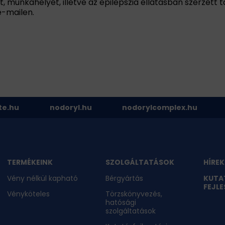
, munkahelyét, illetve az epilepszia ellátásban szerzett t
e-mailen.
te.hu
nodoryl.hu
nodorylcomplex.hu
TERMÉKEINK
SZOLGÁLTATÁSOK
HÍREK
Vény nélkül kapható
Bérgyártás
KUTA
FEJLE
Vényköteles
Törzskönyvezés,
hatósági
szolgáltatások