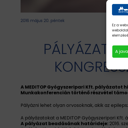
2016 május 20. péntek
Ez a webo
weboldal
elemzésév
PÁLYÁZATI 
A jav
KONGRESSZ
A MEDITOP Gyógyszeripari Kft. pályázatot hi
Munkakonferencián történő részvétel tám
Pályázni lehet olyan orvosoknak, akik az epileps
A pályázatokat a MEDITOP Gyógyszeripari Kft. ált
A pályázat beadásának határideje:
2016. sz