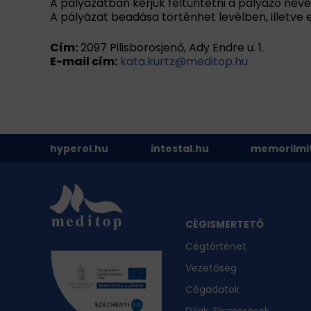
A pályázatban kérjük feltüntetni a pályázó nevét
A pályázat beadása történhet levélben, illetve 
Cím:
2097 Pilisborosjenő, Ady Endre u. 1.
E-mail cím:
kata.kurtz@meditop.hu
hyperol.hu
intestal.hu
memorilmi
CÉGISMERTETŐ
Cégtörténet
Vezetőség
Cégadatok