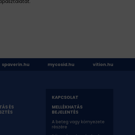
apasztalatát.
spaverin.hu
mycosid.hu
vition.hu
KAPCSOLAT
TÁS ÉS
MELLÉKHATÁS
SZTÉS
BEJELENTÉS
A beteg vagy környezete
részére