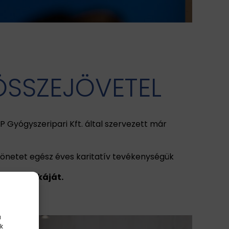
ÖSSZEJÖVETEL
 Gyógyszeripari Kft. által szervezett már
önetet egész éves karitatív tevékenységük
vezet munkáját.
a
k