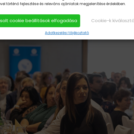
el történő fejlesztése és releváns ajánlatok megjelenítése érdekében.
asolt cookie beállítások elfogadása
Cookie-k kiválaszt
Adatkezelési tájékoztató