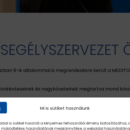
SEGÉLYSZERVEZET 
ázban 9-ik alkalommal is megrendezésre került a MEDITOP
, önkénteseinek és nagyköveteinek megtartva mond kösz
atégiai partnerként segíti az Ökumenikus Segélyszer
Mi is sütiket használunk
ldal is sütiket használ a kényelmes felhasználói élmény biztosításához, 
 működtetése, használatának megkönnyítése, a weboldal használatána