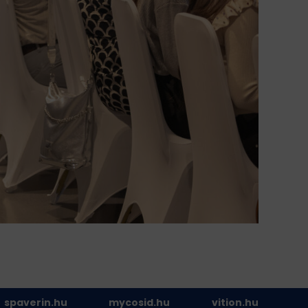
spaverin.hu
mycosid.hu
vition.hu