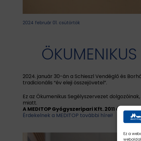
2024 február 01. csütörtök
ÖKUMENIKUS 
2024. január 30-án a Schieszl Vendéglő és Borh
tradicionális “év eleji összejövetel”.
Ez az Ökumenikus Segélyszervezet dolgozóinak
miatt.
A MEDITOP Gyógyszeripari Kft. 2011 óta str
Érdekelnek a MEDITOP további hírei!
Ez a webo
weboldal