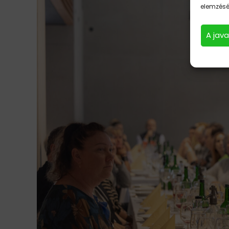
elemzésév
A jav