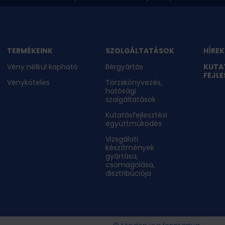
TERMÉKEINK
SZOLGÁLTATÁSOK
HÍREK
Vény nélkül kapható
Bérgyártás
KUTA
FEJLE
Vényköteles
Törzskönyvezés,
hatósági
szolgáltatások
Kutatásfejlesztési
együttműködés
Vizsgálati
készítmények
gyártása,
csomagolása,
disztribúciója