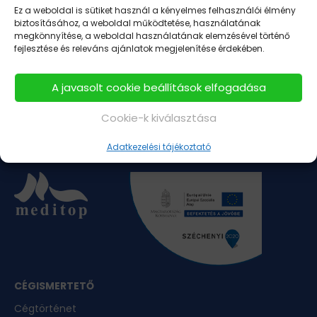
Ez a weboldal is sütiket használ a kényelmes felhasználói élmény
biztosításához, a weboldal működtetése, használatának
megkönnyítése, a weboldal használatának elemzésével történő
fejlesztése és releváns ajánlatok megjelenítése érdekében.
hyperol.hu
intestal.hu
memorilmite.hu
A javasolt cookie beállítások elfogadása
nodoryl.hu
nodorylcomplex.hu
spaverin.hu
Cookie-k kiválasztása
mycosid.hu
vition.hu
Adatkezelési tájékoztató
CÉGISMERTETŐ
Cégtörténet