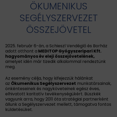
ÖKUMENIKUS
SEGÉLYSZERVEZET
ÖSSZEJÖVETEL
2025. február 6-án, a Schieszl Vendéglő és Borház
adott otthont a
MEDITOP Gyógyszeripari Kft.
hagyományos év eleji összejövetelének,
amelyet idén már tizedik alkalommal rendeztünk
meg.
Az esemény célja, hogy kifejezzük hálánkat
az
Ökumenikus Segélyszervezet
munkatársainak,
önkénteseinek és nagyköveteinek egész éves,
elhivatott karitatív tevékenységükért. Büszkék
vagyunk arra, hogy 2011 óta stratégiai partnerként
állunk a Segélyszervezet mellett, támogatva fontos
küldetésüket.