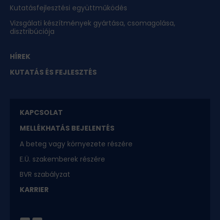
Kutatásfejlesztési együttműködés
Vizsgálati készítmények gyártása, csomagolása,
disztribúciója
HÍREK
KUTATÁS ÉS FEJLESZTÉS
KAPCSOLAT
MELLÉKHATÁS BEJELENTÉS
A beteg vagy környezete részére
E.Ü. szakemberek részére
BVR szabályzat
KARRIER