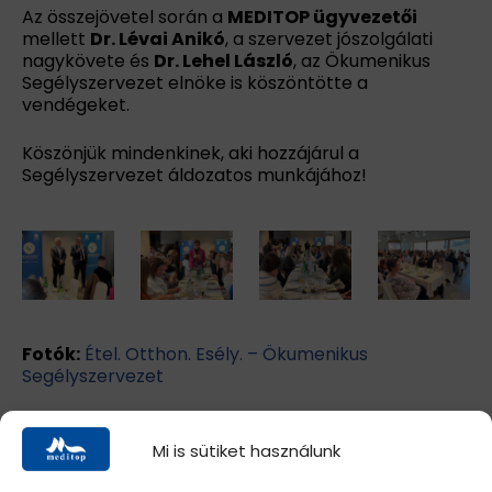
Az összejövetel során a
MEDITOP ügyvezetői
mellett
Dr. Lévai Anikó
, a szervezet jószolgálati
nagykövete és
Dr. Lehel László
, az Ökumenikus
Segélyszervezet elnöke is köszöntötte a
vendégeket.
Köszönjük mindenkinek, aki hozzájárul a
Segélyszervezet áldozatos munkájához!
Fotók:
Étel. Otthon. Esély. – Ökumenikus
Segélyszervezet
Mi is sütiket használunk
További híreink >>>