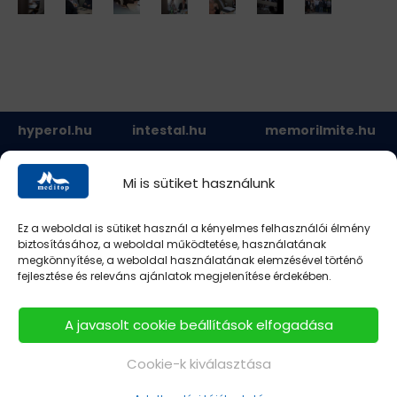
hyperol.hu
intestal.hu
memorilmite.hu
nodoryl.hu
nodorylcomplex.hu
spaverin.hu
Mi is sütiket használunk
mycosid.hu
vition.hu
Ez a weboldal is sütiket használ a kényelmes felhasználói élmény
biztosításához, a weboldal működtetése, használatának
megkönnyítése, a weboldal használatának elemzésével történő
fejlesztése és releváns ajánlatok megjelenítése érdekében.
A javasolt cookie beállítások elfogadása
Cookie-k kiválasztása
CÉGISMERTETŐ