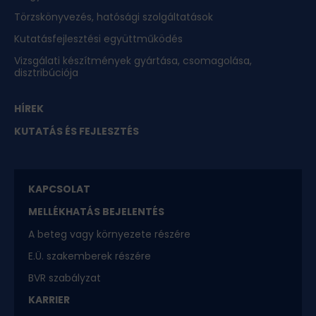
Törzskönyvezés, hatósági szolgáltatások
Kutatásfejlesztési együttműködés
Vizsgálati készítmények gyártása, csomagolása,
disztribúciója
HÍREK
KUTATÁS ÉS FEJLESZTÉS
KAPCSOLAT
MELLÉKHATÁS BEJELENTÉS
A beteg vagy környezete részére
E.Ü. szakemberek részére
BVR szabályzat
KARRIER