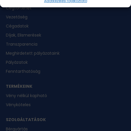
Adatkezelési tájékoztató
Cégtörténet
Vezetőség
Cégadatok
Díjak, Elismerések
Transzparencia
Meghirdetett pályázataink
Pályázatok
Fenntarthatóság
TERMÉKEINK
Vény nélkül kapható
Vényköteles
SZOLGÁLTATÁSOK
Bérgyártás