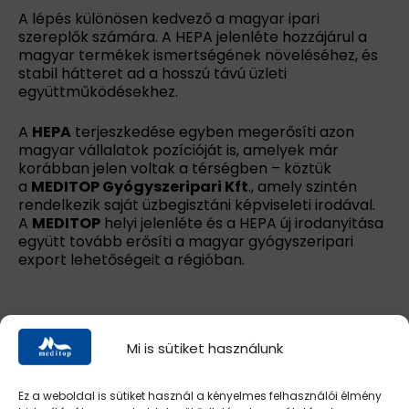
A lépés különösen kedvező a magyar ipari
szereplők számára. A HEPA jelenléte hozzájárul a
magyar termékek ismertségének növeléséhez, és
stabil hátteret ad a hosszú távú üzleti
együttműködésekhez.
A
HEPA
terjeszkedése egyben megerősíti azon
magyar vállalatok pozícióját is, amelyek már
korábban jelen voltak a térségben – köztük
a
MEDITOP Gyógyszeripari Kft
., amely szintén
rendelkezik saját üzbegisztáni képviseleti irodával.
A
MEDITOP
helyi jelenléte és a HEPA új irodanyitása
együtt tovább erősíti a magyar gyógyszeripari
export lehetőségeit a régióban.
További híreink >>>
Mi is sütiket használunk
Ez a weboldal is sütiket használ a kényelmes felhasználói élmény