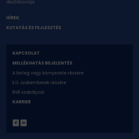
disztribúciója
HÍREK
KUTATÁS ÉS FEJLESZTÉS
KAPCSOLAT
MELLÉKHATÁS BEJELENTÉS
A beteg vagy környezete részére
E.Ü. szakemberek részére
BVR szabályzat
KARRIER