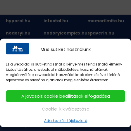
hyperol.hu
intestal.hu
memorilmite.hu
nodoryl.hu
nodorylcomplex.hu
spaverin.hu
mycosid.hu
vition.hu
Mi is sütiket használunk
Ez a weboldal is sütiket használ a kényelmes felhasználói élmény
biztosításához, a weboldal működtetése, használatának
megkönnyítése, a weboldal használatának elemzésével történő
fejlesztése és releváns ajánlatok megjelenítése érdekében.
A javasolt cookie beállítások elfogadása
CÉGISMERTETŐ
Cookie-k kiválasztása
Cégtörténet
Adatkezelési tájékoztató
Vezetőség