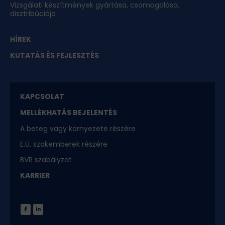
Vizsgálati készítmények gyártása, csomagolása,
disztribúciója
HÍREK
KUTATÁS ÉS FEJLESZTÉS
KAPCSOLAT
MELLÉKHATÁS BEJELENTÉS
A beteg vagy környezete részére
E.Ü. szakemberek részére
BVR szabályzat
KARRIER