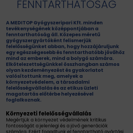
FENNTARTHATÓSÁG
A MEDITOP Gyógyszeripari Kft. minden
tevékenységének középpontjában a
fenntarthatóság áll. Közepes méretű
gyógyszergyártóként felismerjük
felelősségünket abban, hogy hozzájáruljunk
egy egészségesebb és fenntarthatóbb jövőhöz
mind az emberek, mind a bolygó számára.
Elkötelezettségünkkel összhangban számos
olyan kezdeményezést és gyakorlatot
valósítottunk meg, amelyek a
környezetvédelem, a társadalmi
felelősségvállalás és az etikus üzleti
magatartás előtérbe helyezésével
foglalkoznak.
Környezeti felelősségvállalás
Megértjük a környezet védelmének kritikus
fontosságát a jelenlegi és a jövő generációk
számára. Ezért fogadtunk el fenntartható gyártási