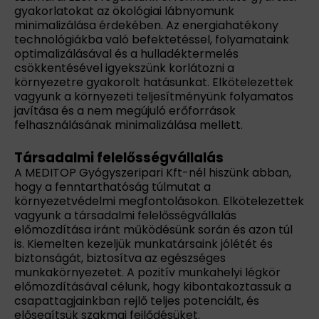
gyakorlatokat az ökológiai lábnyomunk
minimalizálása érdekében. Az energiahatékony
technológiákba való befektetéssel, folyamataink
optimalizálásával és a hulladéktermelés
csökkentésével igyekszünk korlátozni a
környezetre gyakorolt hatásunkat. Elkötelezettek
vagyunk a környezeti teljesítményünk folyamatos
javítása és a nem megújuló erőforrások
felhasználásának minimalizálása mellett.
Társadalmi felelősségvállalás
A MEDITOP Gyógyszeripari Kft-nél hiszünk abban,
hogy a fenntarthatóság túlmutat a
környezetvédelmi megfontolásokon. Elkötelezettek
vagyunk a társadalmi felelősségvállalás
előmozdítása iránt működésünk során és azon túl
is. Kiemelten kezeljük munkatársaink jólétét és
biztonságát, biztosítva az egészséges
munkakörnyezetet. A pozitív munkahelyi légkör
előmozdításával célunk, hogy kibontakoztassuk a
csapattagjainkban rejlő teljes potenciált, és
elősegítsük szakmai fejlődésüket.