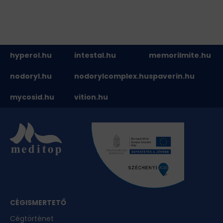
hyperol.hu
intestal.hu
memorilmite.hu
nodoryl.hu
nodorylcomplex.hu
spaverin.hu
mycosid.hu
vition.hu
CÉGISMERTETŐ
Cégtörténet