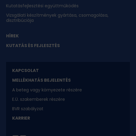
Kutatásfejlesztési együttműködés
Vizsgálati készítmények gyártása, csomagolása,
disztribúciója
HÍREK
KUTATÁS ÉS FEJLESZTÉS
KAPCSOLAT
MELLÉKHATÁS BEJELENTÉS
A beteg vagy környezete részére
E.Ü. szakemberek részére
BVR szabályzat
KARRIER